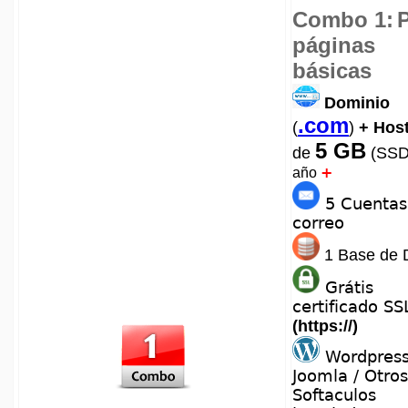
Combo 1:
páginas
básicas
Dominio
.com
(
)
+ Hos
5 GB
de
(SS
+
año
5 Cuentas
correo
1 Base de 
Grátis
certificado SS
(https://)
Wordpress
Joomla / Otros
Softaculos