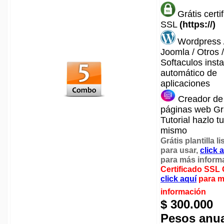
Grátis certi
SSL
(https://)
Wordpress 
Joomla / Otros /
Softaculos inst
automático de
aplicaciones
Creador de
páginas web Gr
Tutorial hazlo tu
mismo
Grátis plantilla li
para usar
,
click 
para más inform
Certificado SSL 
click aquí
para 
información
$ 300.000
Pesos anu