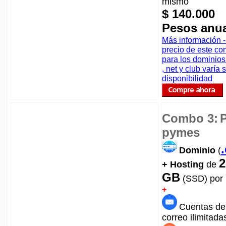
mismo
$ 140.000
Pesos anu
Más información -
precio de este c
para los dominio
, net y club varía
disponibilidad
Combo 3:
pymes
Dominio
(
2
+ Hosting
de
GB
(SSD)
por
+
Cuentas de
correo ilimitada