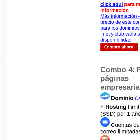
click aquí
para 
información
Más información -
precio de este c
para los dominio
, net y club varía
disponibilidad
Combo 4:
páginas
empresaria
Dominio
(
+ Hosting
Ilimi
(SSD)
por 1 añ
Cuentas de
correo ilimitada