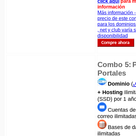
click aquí
para 
información
Más información -
precio de este c
para los dominio
, net y club varía
disponibilidad
Combo 5:
Portales
Dominio
(
+ Hosting
Ilimi
(SSD)
por 1 añ
Cuentas de
correo ilimitada
Bases de d
ilimitadas