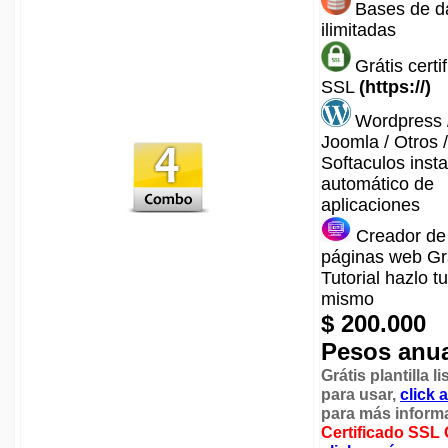
Bases de d
ilimitadas
Grátis certi
SSL
(https://)
Wordpress 
Joomla / Otros /
Softaculos inst
automático de
aplicaciones
Creador de
páginas web Gr
Tutorial hazlo tu
mismo
$ 200.000
Pesos anu
Grátis plantilla li
para usar
,
click 
para más inform
Certificado SSL 