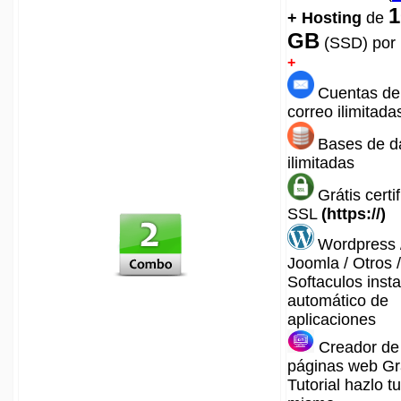
1
+ Hosting
de
GB
(SSD)
por
+
Cuentas de
correo ilimitada
Bases de d
ilimitadas
Grátis certi
SSL
(https://)
Wordpress 
Joomla / Otros /
Softaculos inst
automático de
aplicaciones
Creador de
páginas web Gr
Tutorial hazlo tu