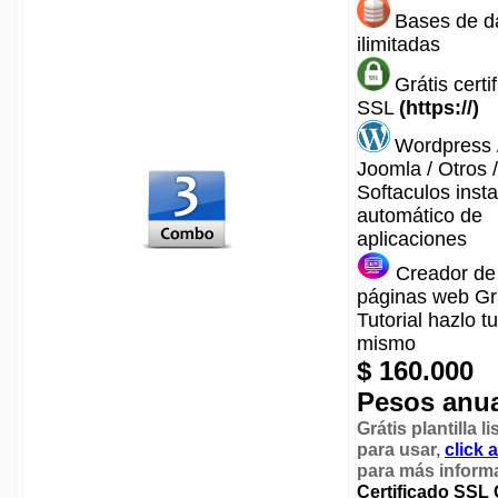
Bases de d
ilimitadas
Grátis certi
SSL
(https://)
Wordpress 
Joomla / Otros /
Softaculos inst
automático de
aplicaciones
Creador de
páginas web Gr
Tutorial hazlo tu
mismo
$ 160.000
Pesos anu
Grátis plantilla li
para usar
,
click 
para más inform
Certificado SSL 