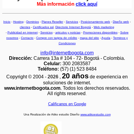
Más información
click aquí
Inicio
-
Hosting
-
Dominios
-
Planes Reseller
-
Servicios
-
Posicionamiento web
-
Diseño web
-
clientes
-
Certificados ssl
,
Directorio Internet Bogotá
-
Web marketing
-
Publicidad en internet
-
Servicios
-
articulos y noticias
-
Promociones disponibles
-
Sobre
nosotros
-
Contacto
-
Compre con tarjeta de crédito
-
mapa del sitio
-
Ayuda
-
Terminos y
Condiciones
info@internetbogota.com
Dirección:
Carrera 13a # 104 - 72- Bogotá - Colombia.
Celular:
300 2083587
Teléfono:
(57) (1) 523 8484
20 años
Copyright © 2004 -
2026
,
de experiencia en
soluciones de internet.
www.internetbogota.com
. Todos los derechos reservados.
All rights reserved
.
Calificanos en Google
Una Realización de Atiko estudio Diseño
www.atikoestudio.com