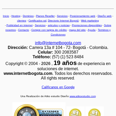
Inicio
-
Hosting
-
Dominios
-
Planes Reseller
-
Servicios
-
Posicionamiento web
-
Diseño web
-
clientes
-
Certificados ssl
,
Directorio Internet Bogotá
-
Web marketing
-
Publicidad en internet
-
Servicios
-
articulos y noticias
-
Promociones disponibles
-
Sobre
nosotros
-
Contacto
-
Compre con tarjeta de crédito
-
mapa del sitio
-
Ayuda
-
Terminos y
Condiciones
info@internetbogota.com
Dirección:
Carrera 13a # 104 - 72- Bogotá - Colombia.
Celular:
300 2083587
Teléfono:
(57) (1) 523 8484
19 años
Copyright © 2004 -
2026
,
de experiencia en
soluciones de internet.
www.internetbogota.com
. Todos los derechos reservados.
All rights reserved
.
Calificanos en Google
Una Realización de Atiko estudio Diseño
www.atikoestudio.com