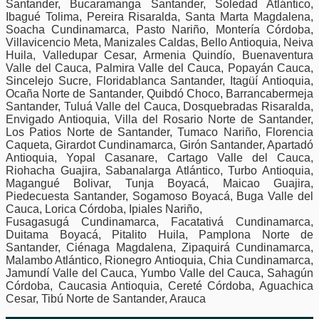
Santander, Bucaramanga Santander, Soledad Atlántico,
Ibagué Tolima, Pereira Risaralda, Santa Marta Magdalena,
Soacha Cundinamarca, Pasto Nariño, Montería Córdoba,
Villavicencio Meta, Manizales Caldas, Bello Antioquia, Neiva
Huila, Valledupar Cesar, Armenia Quindío, Buenaventura
Valle del Cauca, Palmira Valle del Cauca, Popayán Cauca,
Sincelejo Sucre, Floridablanca Santander, Itagüí Antioquia,
Ocaña Norte de Santander, Quibdó Choco, Barrancabermeja
Santander, Tuluá Valle del Cauca, Dosquebradas Risaralda,
Envigado Antioquia, Villa del Rosario Norte de Santander,
Los Patios Norte de Santander, Tumaco Nariño, Florencia
Caqueta, Girardot Cundinamarca, Girón Santander, Apartadó
Antioquia, Yopal Casanare, Cartago Valle del Cauca,
Riohacha Guajira, Sabanalarga Atlántico, Turbo Antioquia,
Magangué Bolivar, Tunja Boyacá, Maicao Guajira,
Piedecuesta Santander, Sogamoso Boyacá, Buga Valle del
Cauca, Lorica Córdoba, Ipiales Nariño,
Fusagasugá Cundinamarca, Facatativá Cundinamarca,
Duitama Boyacá, Pitalito Huila, Pamplona Norte de
Santander, Ciénaga Magdalena, Zipaquirá Cundinamarca,
Malambo Atlántico, Rionegro Antioquia, Chia Cundinamarca,
Jamundí Valle del Cauca, Yumbo Valle del Cauca, Sahagún
Córdoba, Caucasia Antioquia, Cereté Córdoba, Aguachica
Cesar, Tibú Norte de Santander, Arauca